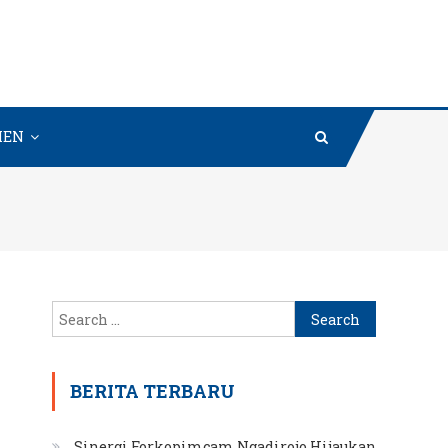
MEN
Search
for:
BERITA TERBARU
Sinergi Forkopimcam Ngadirojo Hijaukan