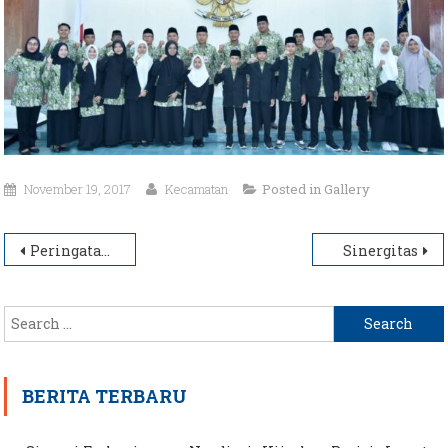
November 19, 2017
Kecamatan
Posted in
Gallery
Post
Peringatan Hari Keagamaan
Sinergitas
navigation
Search
for:
BERITA TERBARU